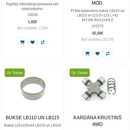
MOD.
Papildu informācija pieejama pēc
pieprasījuma.
Pr.tilta balansiera bukse LB110 un
10026
LB115 d=115 D=125 L=42
INT.GR.RA3,1HOLE
1,82€
101575
Bez nodokļa: 1,50€
42,68€
Bez nodokļa: 35,27€
Uz Vietas
Uz Vietas
BUKSE LB110 UN LB115
KARDĀNA KRUSTIŅŠ
4WD
Bukse 115x105x44 LB110 un LB115