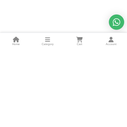
Home
Category
Cart
Account