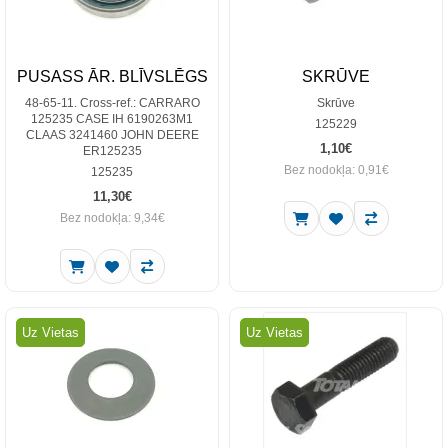
PUSASS ĀR. BLĪVSLĒGS
SKRŪVE
48-65-11. Cross-ref.: CARRARO
Skrūve
125235 CASE IH 6190263M1
125229
CLAAS 3241460 JOHN DEERE
1,10€
ER125235
Bez nodokļa: 0,91€
125235
11,30€
Bez nodokļa: 9,34€
Uz Vietas
Uz Vietas