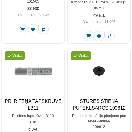
101565
87538515 ,87311154 skavu kompl.
1097531
33,93€
Bez nodokļa: 28,04€
49,61€
Bez nodokļa: 41,00€
Uz Vietas
Uz Vietas
PR. RITEŅA TAPSKRŪVE
STŪRES STIEŅA
LB11
PUTEKĻSARGS 109612
Pr. riteņa tapskrūve LB110
Papildu informācija pieejama pēc
pieprasījuma.
107091
109612
5,94€