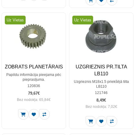
Uz Vietas
Uz Vietas
ZOBRATS PLANETĀRAIS
UZGRIEZNIS PR.TILTA
LB110
Papildu informācija pieejama pēc
pieprasījuma.
Uzgrieznis M18x1.5 priekšējā tilta
120836
LB110
121746
79,67€
Bez nodokļa: 65,84€
8,49€
Bez nodokļa: 7,02€