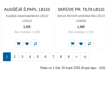
AUGŠĒJĀ Š.PAPL. LB110
SKRŪVE PR. TILTA LB110
Augšējā atsperpaplāksne LB110
Skrūve M10x45 priekšējā tilta LB110
125813
128658
3,85€
1,88€
Bez nodokļa: 3,18€
Bez nodokļa: 1,55€
1
2
3
4
5
6
7
8
9
>
>|
Rāda no 1 līdz 20 kopā 3255 (Kopā lapu - 163)