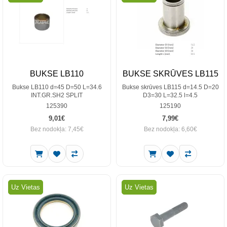
BUKSE LB110
BUKSE SKRŪVES LB115
Bukse LB110 d=45 D=50 L=34.6
Bukse skrūves LB115 d=14.5 D=20
INT.GR.SH2 SPLIT
D3=30 L=32.5 l=4.5
125390
125190
9,01€
7,99€
Bez nodokļa: 7,45€
Bez nodokļa: 6,60€
Uz Vietas
Uz Vietas