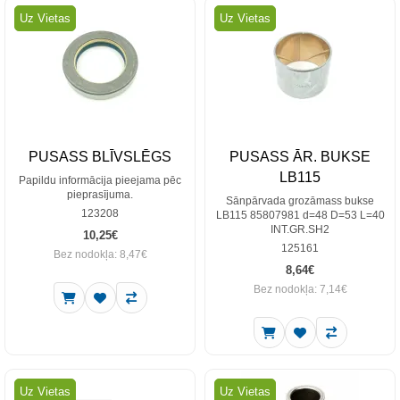
Uz Vietas
Uz Vietas
PUSASS BLĪVSLĒGS
PUSASS ĀR. BUKSE
LB115
Papildu informācija pieejama pēc
pieprasījuma.
Sānpārvada grozāmass bukse
123208
LB115 85807981 d=48 D=53 L=40
INT.GR.SH2
10,25€
125161
Bez nodokļa: 8,47€
8,64€
Bez nodokļa: 7,14€
Uz Vietas
Uz Vietas