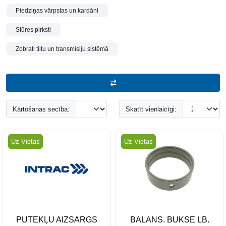
Piedziņas vārpstas un kardāni
Stūres pirksti
Zobrati tiltu un transmisiju sistēmā
Kārtošanas secība:
Skatīt vienlaicīgi:
Uz Vietas
Uz Vietas
PUTEKĻU AIZSARGS
BALANS. BUKSE LB.