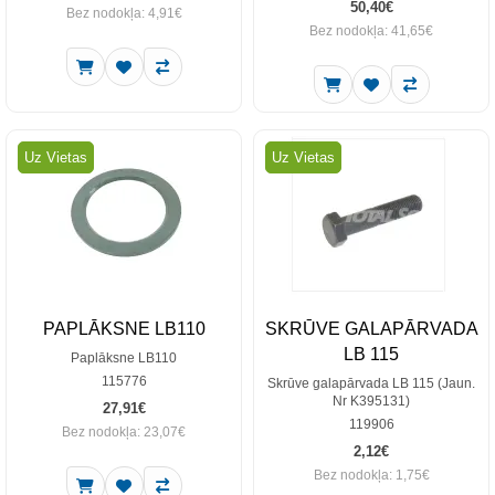
50,40€
Bez nodokļa: 4,91€
Bez nodokļa: 41,65€
Uz Vietas
Uz Vietas
PAPLĀKSNE LB110
SKRŪVE GALAPĀRVADA
LB 115
Paplāksne LB110
115776
Skrūve galapārvada LB 115 (Jaun.
Nr K395131)
27,91€
119906
Bez nodokļa: 23,07€
2,12€
Bez nodokļa: 1,75€