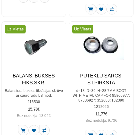
Uz Vietas
Uz Vietas
BALANS. BUKSES
PUTEKĻU SARGS,
FIKS.SKR.
ST.PIRKSTA
Balansiera bukses fiksācijas skrūve
d=18; D=39; H=28.7MM BOOT
ar cauro vidu LB mod.
WITH METAL CAP FOR 85805977;
87306927; 352680; 132390
116530
1212026
15,78€
11,77€
Bez nodokļa: 13,04€
Bez nodokļa: 9,73€