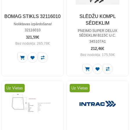
BOMAG STIKLS 32116010
SLĒDŽU KOMPL
SĒDEKLIM
Noliktavas izpārdošana!
32116010
PNEIMO SUPER DELUX
SĒDEKLIM B115C U.C.
321,59€
345107A1
Bez nodokļa: 265,78€
212,46€
Bez nodokļa: 175,59€
Uz Vietas
Uz Vietas