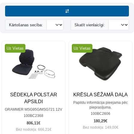
Kārtošanas secība:
Skatīt vienlaicīgi:
Uz Vietas
Uz Vietas
SĒDEKĻA POLST.AR
KRĒSLA SĒŽAMĀ DAĻA
APSILDI
Papildu informācija pieejama pēc
pieprasījuma.
GRAMMER MSG95G/MSG721 12V
100BC2606
100BC2368
180,29€
806,11€
Bez nodokļa: 149,00€
Bez nodokļa: 666,21€