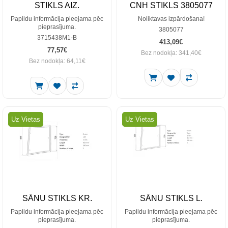
STIKLS AIZ.
CNH STIKLS 3805077
Papildu informācija pieejama pēc
Noliktavas izpārdošana!
pieprasījuma.
3805077
3715438M1-B
413,09€
77,57€
Bez nodokļa: 341,40€
Bez nodokļa: 64,11€
Uz Vietas
Uz Vietas
SĀNU STIKLS KR.
SĀNU STIKLS L.
Papildu informācija pieejama pēc
Papildu informācija pieejama pēc
pieprasījuma.
pieprasījuma.