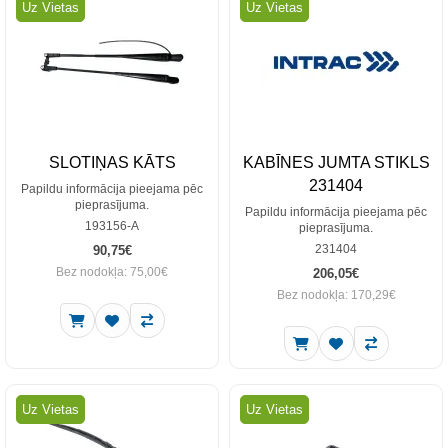
Uz Vietas
Uz Vietas
SLOTIŅAS KĀTS
KABĪNES JUMTA STIKLS
231404
Papildu informācija pieejama pēc
pieprasījuma.
Papildu informācija pieejama pēc
193156-A
pieprasījuma.
231404
90,75€
Bez nodokļa: 75,00€
206,05€
Bez nodokļa: 170,29€
Uz Vietas
Uz Vietas