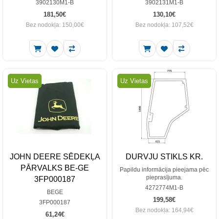
3902130M1-B
3902131M1-B
181,50€
130,10€
Bez nodokļa: 150,00€
Bez nodokļa: 107,52€
Uz Vietas
Uz Vietas
JOHN DEERE SĒDEKĻA
DURVJU STIKLS KR.
PĀRVALKS BE-GE
Papildu informācija pieejama pēc
pieprasījuma.
3FP000187
4272774M1-B
BEGE
199,58€
3FP000187
Bez nodokļa: 164,94€
61,24€