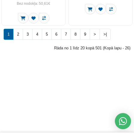
Bez nodokļa: 50,61€
1
2
3
4
5
6
7
8
9
>
>|
Rāda no 1 līdz 20 kopā 501 (Kopā lapu - 26)