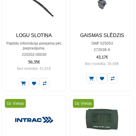
LOGU SLOTIŅA
GAISMAS SLĒDZIS
Papildu informācija pieejama pēc
SWF 525053
pieprasījuma.
272638-A
220202-00030
43,17€
50,35€
Bez nodokļa: 35,68€
Bez nodokļa: 41,61€
Uz Vietas
Uz Vietas