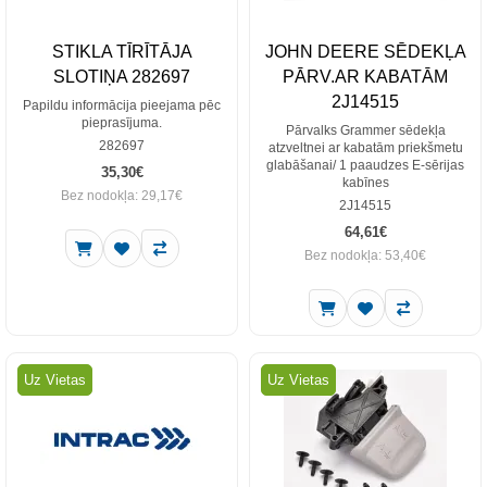
STIKLA TĪRĪTĀJA
JOHN DEERE SĒDEKĻA
SLOTIŅA 282697
PĀRV.AR KABATĀM
2J14515
Papildu informācija pieejama pēc
pieprasījuma.
Pārvalks Grammer sēdekļa
282697
atzveltnei ar kabatām priekšmetu
glabāšanai/ 1 paaudzes E-sērijas
35,30€
kabīnes
Bez nodokļa: 29,17€
2J14515
64,61€
Bez nodokļa: 53,40€
Uz Vietas
Uz Vietas