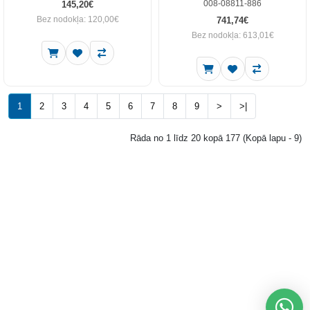
008-08811-886
145,20€
Bez nodokļa: 120,00€
741,74€
Bez nodokļa: 613,01€
1
2
3
4
5
6
7
8
9
>
>|
Rāda no 1 līdz 20 kopā 177 (Kopā lapu - 9)