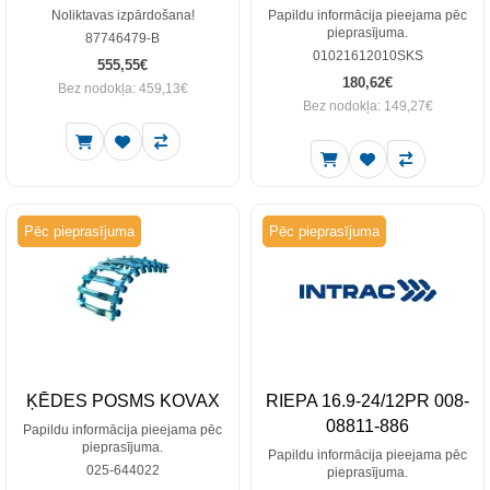
Noliktavas izpārdošana!
Papildu informācija pieejama pēc
pieprasījuma.
87746479-B
01021612010SKS
555,55€
180,62€
Bez nodokļa: 459,13€
Bez nodokļa: 149,27€
Pēc pieprasījuma
Pēc pieprasījuma
ĶĒDES POSMS KOVAX
RIEPA 16.9-24/12PR 008-
08811-886
Papildu informācija pieejama pēc
pieprasījuma.
Papildu informācija pieejama pēc
025-644022
pieprasījuma.