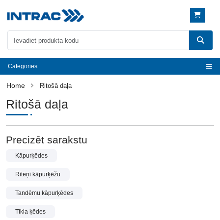
Categories
Ritošā daļa
Ritošā daļa
Precizēt sarakstu
Kāpurķēdes
Riteņi kāpurķēžu
Tandēmu kāpurķēdes
Tīkla ķēdes