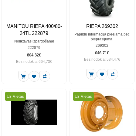
MANITOU RIEPA 400/80-
RIEPA 269302
24TL 222879
Papildu informācija pieejama pēc
pieprasījuma.
Noliktavas izpārdošana!
269302
222879
646,71€
804,32€
Bez nodokļa: 534,47€
Bez nodokļa: 664,73€
Uz Vietas
Uz Vietas