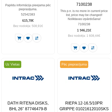
7100238
Papildu informācija pieejama pēc
pieprasījuma.
This p.n. is no more in current price
52542383
list, price may be changed!
Noliktavas izpārdošana!
615,78€
7100238
Bez nodokļa: 508,91€
1 946,21€
Bez nodokļa: 1 608,44€
Uz Vietas
Pēc pieprasījuma
DATH RITEŅA DISKS,
RIEPA 12-16.5/10PR
BHL 26" 87746479-B
GRIPPE 01021612010SKS