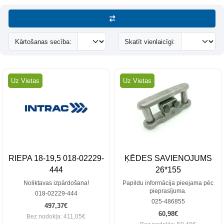
Kārtošanas secība:
Skatīt vienlaicīgi:
Uz Vietas
Uz Vietas
RIEPA 18-19,5 018-02229-
ĶĒDES SAVIENOJUMS
444
26*155
Noliktavas izpārdošana!
Papildu informācija pieejama pēc
pieprasījuma.
018-02229-444
025-486855
497,37€
60,98€
Bez nodokļa: 411,05€