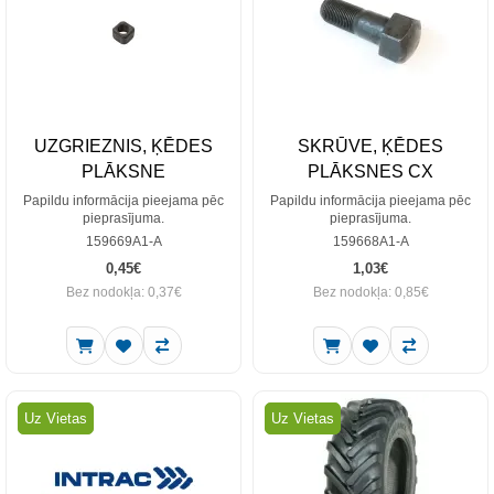
UZGRIEZNIS, ĶĒDES
SKRŪVE, ĶĒDES
PLĀKSNE
PLĀKSNES CX
Papildu informācija pieejama pēc
Papildu informācija pieejama pēc
pieprasījuma.
pieprasījuma.
159669A1-A
159668A1-A
0,45€
1,03€
Bez nodokļa: 0,37€
Bez nodokļa: 0,85€
Uz Vietas
Uz Vietas