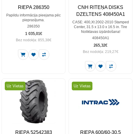
RIEPA 286350
CNH RITEŅA DISKS
DZELTENS 408450A1
Papildu informācija pieejama pēc
pieprasījuma.
CASE: 400,Xt 2002-2010 Stamped
286350
Center, 31.5 x 13.0 x 16.5 in. Tire
Noliktavas izpārdošana!
1 035,01€
408450A1
Bez nodokļa: 855,38€
265,32€
Bez nodokļa: 219,27€
Uz Vietas
Uz Vietas
RIEPA 52542383
RIEPA 600/60-30.5