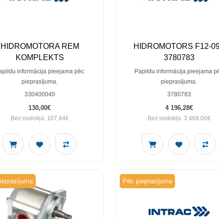
HIDROMOTORA REM
HIDROMOTORS F12-0
KOMPLEKTS
3780783
apildu informācija pieejama pēc
Papildu informācija pieejama p
pieprasījuma.
pieprasījuma.
330400040
3780783
130,00€
4 196,28€
Bez nodokļa: 107,44€
Bez nodokļa: 3 468,00€
ieprasījuma
Pēc pieprasījuma