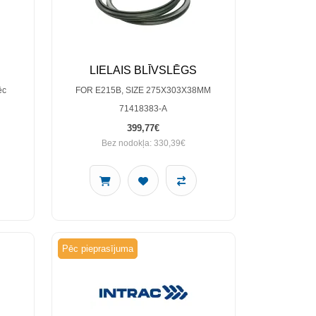
LIELAIS BLĪVSLĒGS
ēc
FOR E215B, SIZE 275X303X38MM
71418383-A
399,77€
Bez nodokļa: 330,39€
Pēc pieprasījuma