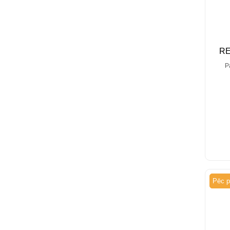
R
P
Pēc p