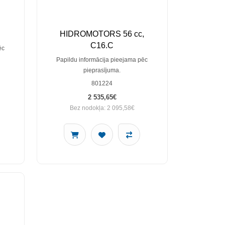
HIDROMOTORS 56 cc,
C16.C
ēc
Papildu informācija pieejama pēc
pieprasījuma.
801224
2 535,65€
Bez nodokļa: 2 095,58€