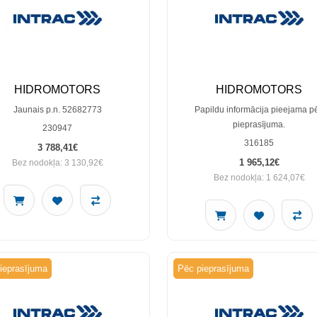
HIDROMOTORS
HIDROMOTORS
Jaunais p.n. 52682773
Papildu informācija pieejama p
pieprasījuma.
230947
316185
3 788,41€
1 965,12€
Bez nodokļa: 3 130,92€
Bez nodokļa: 1 624,07€
ieprasījuma
Pēc pieprasījuma