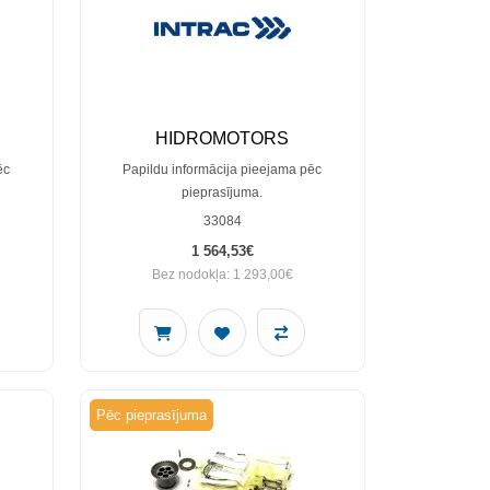
HIDROMOTORS
ēc
Papildu informācija pieejama pēc
pieprasījuma.
33084
1 564,53€
Bez nodokļa: 1 293,00€
Pēc pieprasījuma