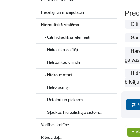
Prec
Pacēlāji un manipulātori
Citi
Hidrauliskā sistēma
- Citi hidraulikas elementi
Gait
- Hidraulika dalītāji
Har
galvas
- Hidraulikas cilindri
Hid
- Hidro motori
blīvēj
- Hidro pumpji
- Rotatori un piekares
P
- Šļaukas hidrauliskajā sistēmā
Vadības kabīne
Uz Vi
Ritošā daļa