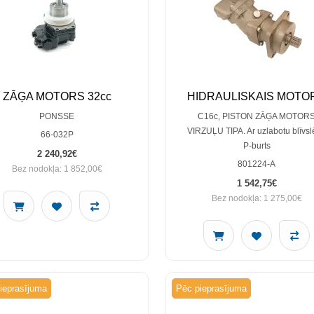
ZĀĢA MOTORS 32cc
HIDRAULISKAIS MOTO
PONSSE
C16c, PISTON ZĀĢA MOTOR
VIRZUĻU TIPA. Ar uzlabotu blīvs
66-032P
P-burts
2 240,92€
801224-A
Bez nodokļa: 1 852,00€
1 542,75€
Bez nodokļa: 1 275,00€
ieprasījuma
Pēc pieprasījuma