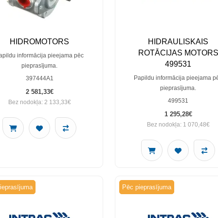
HIDROMOTORS
HIDRAULISKAIS
ROTĀCIJAS MOTOR
apildu informācija pieejama pēc
499531
pieprasījuma.
Papildu informācija pieejama p
397444A1
pieprasījuma.
2 581,33€
499531
Bez nodokļa: 2 133,33€
1 295,28€
Bez nodokļa: 1 070,48€
ieprasījuma
Pēc pieprasījuma