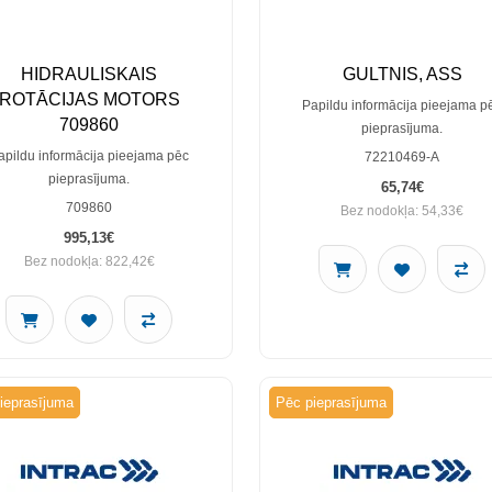
HIDRAULISKAIS
GULTNIS, ASS
ROTĀCIJAS MOTORS
Papildu informācija pieejama p
709860
pieprasījuma.
apildu informācija pieejama pēc
72210469-A
pieprasījuma.
65,74€
709860
Bez nodokļa: 54,33€
995,13€
Bez nodokļa: 822,42€
ieprasījuma
Pēc pieprasījuma