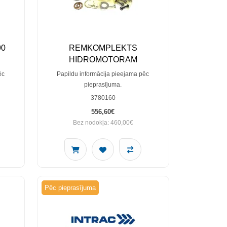
90
REMKOMPLEKTS
HIDROMOTORAM
ēc
Papildu informācija pieejama pēc
pieprasījuma.
3780160
556,60€
Bez nodokļa: 460,00€
Pēc pieprasījuma