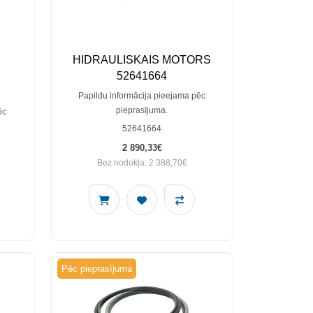
HIDRAULISKAIS MOTORS
S
52641664
Papildu informācija pieejama pēc
pieprasījuma.
ēc
52641664
2 890,33€
Bez nodokļa: 2 388,70€
Pēc pieprasījuma