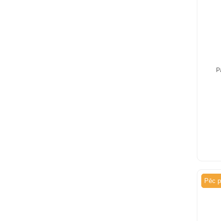
P
Pēc p