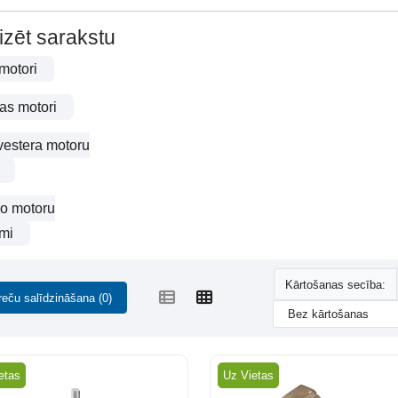
izēt sarakstu
 motori
as motori
vestera motoru
ro motoru
umi
Kārtošanas secība:
reču salīdzināšana (0)
etas
Uz Vietas