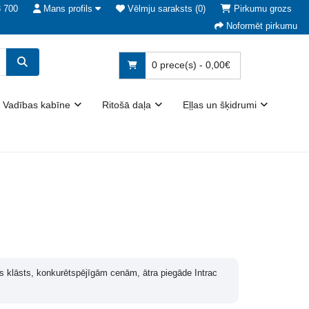
3 700
Mans profils
Vēlmju saraksts (0)
Pirkumu grozs
Noformēt pirkumu
0 prece(s) - 0,00€
Vadības kabīne
Ritošā daļa
Eļļas un šķidrumi
šs klāsts, konkurētspējīgām cenām, ātra piegāde Intrac