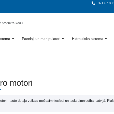
+371 67 80
istēma
Pacēlāji un manipulātori
Hidrauliskā sistēma
ro motori
otori – auto detaļu veikals mežsaimniecībai un lauksaimniecībai Latvijā. Pla