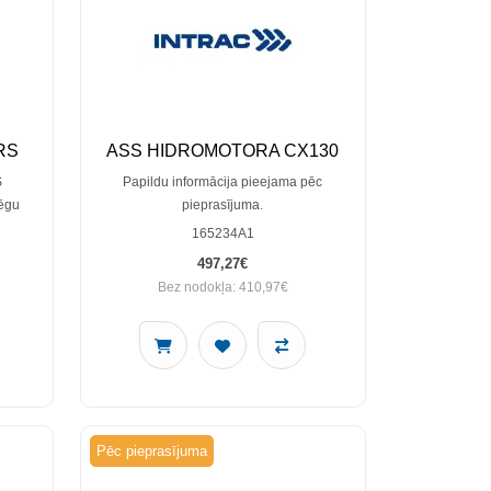
RS
ASS HIDROMOTORA CX130
S
Papildu informācija pieejama pēc
lēgu
pieprasījuma.
165234A1
497,27€
Bez nodokļa: 410,97€
Pēc pieprasījuma