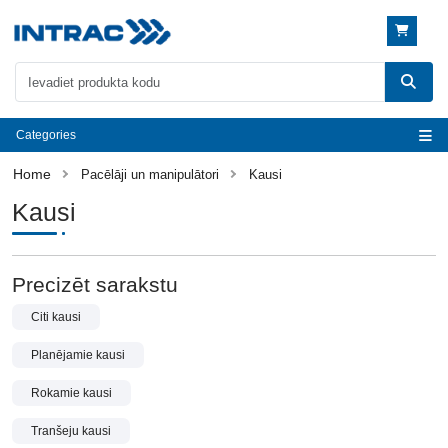
Categories
Pacēlāji un manipulātori
Kausi
Kausi
Precizēt sarakstu
Citi kausi
Planējamie kausi
Rokamie kausi
Tranšeju kausi