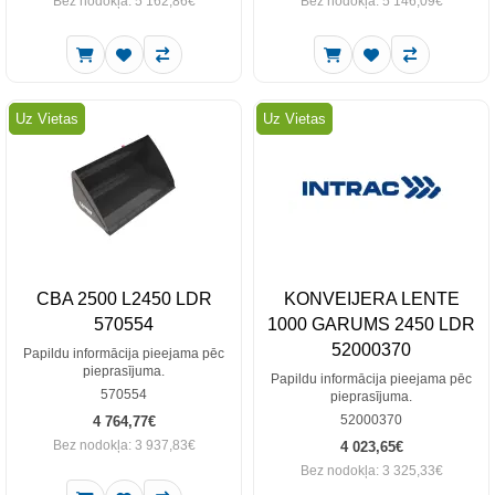
Bez nodokļa: 5 162,86€
Bez nodokļa: 5 146,09€
Uz Vietas
Uz Vietas
CBA 2500 L2450 LDR
KONVEIJERA LENTE
570554
1000 GARUMS 2450 LDR
52000370
Papildu informācija pieejama pēc
pieprasījuma.
Papildu informācija pieejama pēc
570554
pieprasījuma.
52000370
4 764,77€
Bez nodokļa: 3 937,83€
4 023,65€
Bez nodokļa: 3 325,33€