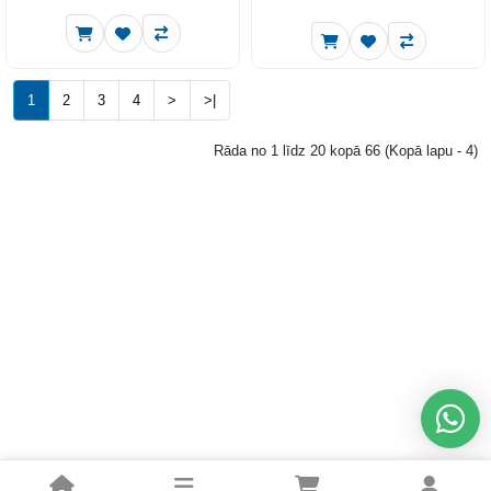
1
2
3
4
>
>|
Rāda no 1 līdz 20 kopā 66 (Kopā lapu - 4)