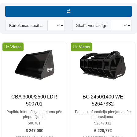
Kārtošanas secība:
Skatīt vienlaicīgi:
Uz Vietas
Uz Vietas
CBA 3000/2500 LDR
BG 2450/1400 WE
500701
52647332
Papildu informācija pieejama pēc
Papildu informācija pieejama pēc
pieprasījuma.
pieprasījuma.
500701
52647332
6 247,06€
6 226,77€