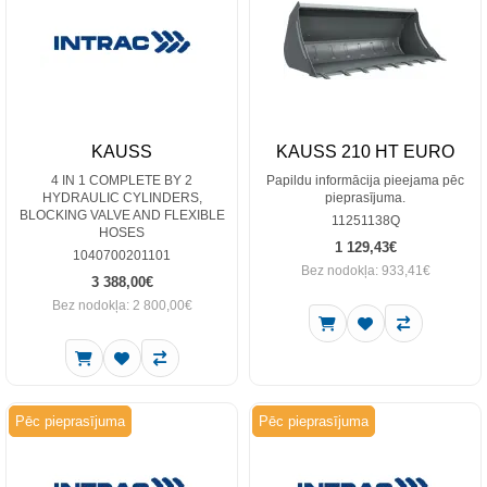
KAUSS
KAUSS 210 HT EURO
4 IN 1 COMPLETE BY 2
Papildu informācija pieejama pēc
HYDRAULIC CYLINDERS,
pieprasījuma.
BLOCKING VALVE AND FLEXIBLE
11251138Q
HOSES
1 129,43€
1040700201101
Bez nodokļa: 933,41€
3 388,00€
Bez nodokļa: 2 800,00€
Pēc pieprasījuma
Pēc pieprasījuma