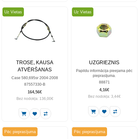
Uz Vietas
Uz Vietas
TROSE, KAUSA
UZGRIEZNIS
ATVĒRŠANAS
Papildu informācija pieejama pēc
pieprasījuma.
Case 580,695sr 2004-2008
88871
87557330-B
4,16€
164,56€
Bez nodokļa: 3,44€
Bez nodokļa: 136,00€
Pēc pieprasījuma
Pēc pieprasījuma