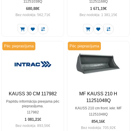
11251038Q
11251168Q
680,88€
1 671,19€
Bez nodokļa: 562,71€
Bez nodokļa: 1 381,15€
Pēc pieprasījuma
Pēc pieprasījuma
KAUSS 30 CM 117982
MF KAUSS 210 H
11251048Q
Papildu informācija pieejama pēc
pieprasījuma.
KAUSS 210 cm front. iekr. MF
117982
11251048Q
1 081,21€
854,16€
Bez nodokļa: 893,56€
Bez nodokļa: 705,92€