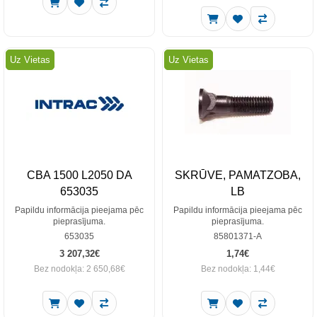
Uz Vietas
Uz Vietas
CBA 1500 L2050 DA
SKRŪVE, PAMATZOBA,
653035
LB
Papildu informācija pieejama pēc
Papildu informācija pieejama pēc
pieprasījuma.
pieprasījuma.
653035
85801371-A
3 207,32€
1,74€
Bez nodokļa: 2 650,68€
Bez nodokļa: 1,44€