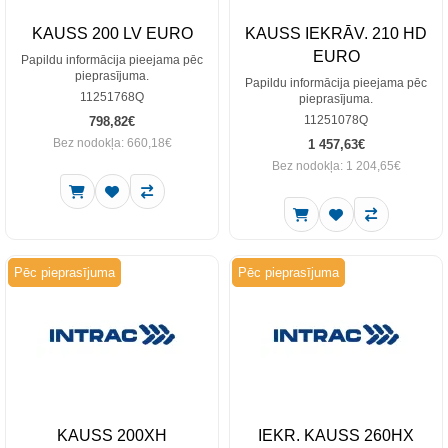
KAUSS 200 LV EURO
KAUSS IEKRĀV. 210 HD
EURO
Papildu informācija pieejama pēc
pieprasījuma.
Papildu informācija pieejama pēc
11251768Q
pieprasījuma.
11251078Q
798,82€
Bez nodokļa: 660,18€
1 457,63€
Bez nodokļa: 1 204,65€
Pēc pieprasījuma
Pēc pieprasījuma
KAUSS 200XH
IEKR. KAUSS 260HX